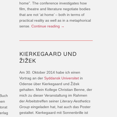
home”. The conference investigates how
film, theatre and literature negotiate bodies
that are not ‘at home’ – both in terms of
practical reality as well as in a metaphorical
sense.
Continue reading
→
KIERKEGAARD UND
ŽIŽEK
Am 30. Oktober 2014 habe ich einen
Vortrag an der
Syddansk Universitet
in
Odense über Kierkegaard und Žižek
gehalten. Mein Kollege Christian Benne, der
mich zu dieser Veranstaltung im Rahmen
-Buch
der Arbeitstreffen seiner
Literary Aesthetics
men
Group
eingeladen hat, hat auch das Poster
torat
gestaltet. Kierkegaard mit Sonnenbrille ist
erlag