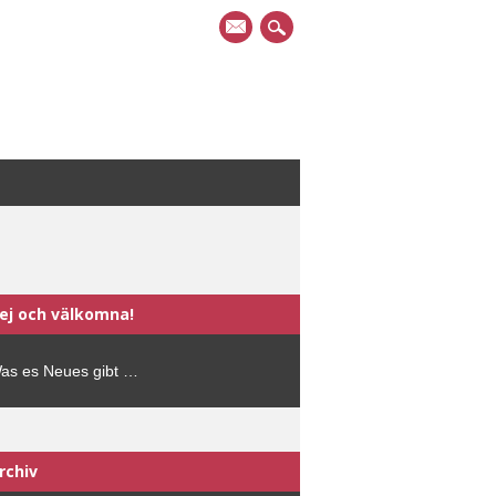
mail
ej och välkomna!
as es Neues gibt …
rchiv