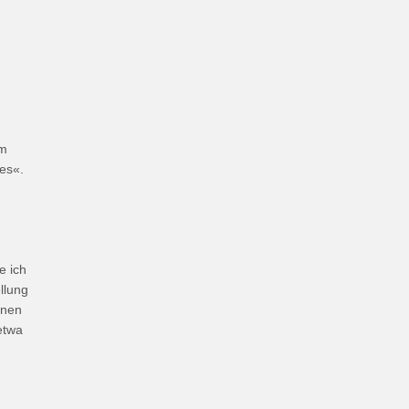
im
es«.
e ich
llung
nnen
etwa