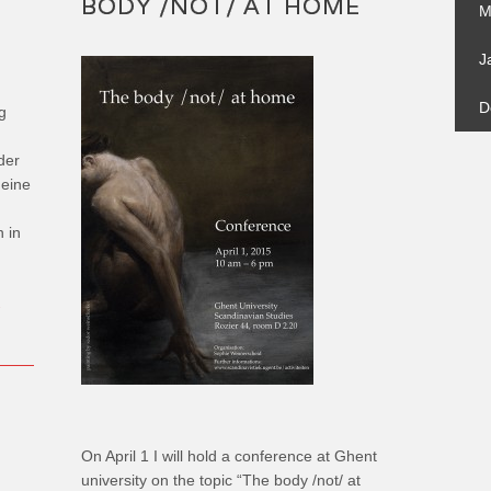
BODY /NOT/ AT HOME
M
J
D
g
der
 eine
 in
→
On April 1 I will hold a conference at Ghent
university on the topic “The body /not/ at