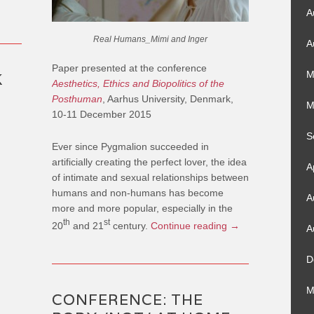
A
Real Humans_Mimi and Inger
A
Paper presented at the conference
M
K
Aesthetics, Ethics and Biopolitics of the
Posthuman
, Aarhus University, Denmark,
M
10-11 December 2015
S
Ever since Pygmalion succeeded in
artificially creating the perfect lover, the idea
A
of intimate and sexual relationships between
humans and non-humans has become
A
more and more popular, especially in the
th
st
20
and 21
century.
Continue reading
→
A
D
M
CONFERENCE: THE